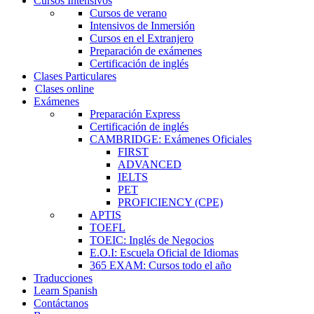
Cursos Intensivos
Cursos de verano
Intensivos de Inmersión
Cursos en el Extranjero
Preparación de exámenes
Certificación de inglés
Clases Particulares
Clases online
Exámenes
Preparación Express
Certificación de inglés
CAMBRIDGE: Exámenes Oficiales
FIRST
ADVANCED
IELTS
PET
PROFICIENCY (CPE)
APTIS
TOEFL
TOEIC: Inglés de Negocios
E.O.I: Escuela Oficial de Idiomas
365 EXAM: Cursos todo el año
Traducciones
Learn Spanish
Contáctanos