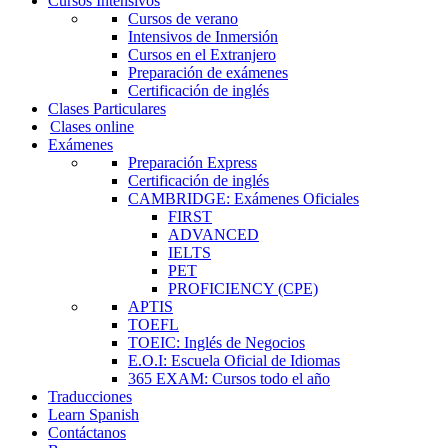
Cursos Intensivos
Cursos de verano
Intensivos de Inmersión
Cursos en el Extranjero
Preparación de exámenes
Certificación de inglés
Clases Particulares
Clases online
Exámenes
Preparación Express
Certificación de inglés
CAMBRIDGE: Exámenes Oficiales
FIRST
ADVANCED
IELTS
PET
PROFICIENCY (CPE)
APTIS
TOEFL
TOEIC: Inglés de Negocios
E.O.I: Escuela Oficial de Idiomas
365 EXAM: Cursos todo el año
Traducciones
Learn Spanish
Contáctanos