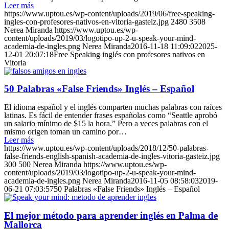
Leer más
https://www.uptou.es/wp-content/uploads/2019/06/free-speaking-
ingles-con-profesores-nativos-en-vitoria-gasteiz.jpg
2480
3508
Nerea Miranda
https://www.uptou.es/wp-
content/uploads/2019/03/logotipo-up-2-u-speak-your-mind-
academia-de-ingles.png
Nerea Miranda
2016-11-18 11:09:02
2025-
12-01 20:07:18
Free Speaking inglés con profesores nativos en
Vitoria
50 Palabras «False Friends» Inglés – Español
El idioma español y el inglés comparten muchas palabras con raíces
latinas. Es fácil de entender frases españolas como “Seattle aprobó
un salario mínimo de $15 la hora.” Pero a veces palabras con el
mismo origen toman un camino por…
Leer más
https://www.uptou.es/wp-content/uploads/2018/12/50-palabras-
false-friends-english-spanish-academia-de-ingles-vitoria-gasteiz.jpg
300
500
Nerea Miranda
https://www.uptou.es/wp-
content/uploads/2019/03/logotipo-up-2-u-speak-your-mind-
academia-de-ingles.png
Nerea Miranda
2016-11-05 08:58:03
2019-
06-21 07:03:57
50 Palabras «False Friends» Inglés – Español
El mejor método para aprender inglés en Palma de
Mallorca