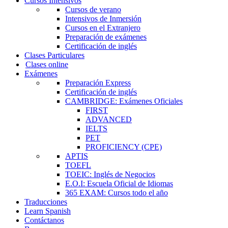
Cursos Intensivos
Cursos de verano
Intensivos de Inmersión
Cursos en el Extranjero
Preparación de exámenes
Certificación de inglés
Clases Particulares
Clases online
Exámenes
Preparación Express
Certificación de inglés
CAMBRIDGE: Exámenes Oficiales
FIRST
ADVANCED
IELTS
PET
PROFICIENCY (CPE)
APTIS
TOEFL
TOEIC: Inglés de Negocios
E.O.I: Escuela Oficial de Idiomas
365 EXAM: Cursos todo el año
Traducciones
Learn Spanish
Contáctanos