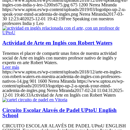
https://www.uptou.es/wp-content/uploads/2018/12/free-speaking-en-
ingles-con-india-y-leo-1200x675.jpg
675
1200
Nerea Miranda
https://www.uptou.es/wp-content/uploads/2019/03/logotipo-up-2-u-
speak-your-mind-academia-de-ingles.png
Nerea Miranda
2017-03-
30 12:23:40
2025-12-01 19:42:19
Free Speaking con nuestros
profesores India y Leo
Actividad de Arte en Inglés con Robert Waters
Tenemos el placer de compartir unas fotos de nuestra actividad
social de Arte en inglés con nuestro profesor nativo de inglés y
experto en arte Robert Waters.
Leer más
https://www.uptou.es/wp-content/uploads/2018/12/arte-en-ingles-
con-robert-waters-en-nuestra-academia-de-ingles-con-profesores-
nativos-14.jpg
901
1600
Nerea Miranda
https://www.uptou.es/wp-
content/uploads/2019/03/logotipo-up-2-u-speak-your-mind-
academia-de-ingles.png
Nerea Miranda
2017-02-24 11:04:31
2025-
12-01 19:46:33
Actividad de Arte en Inglés con Robert Waters
Circuito Escolar Alavés de Padel UPtoU English
School
CIRCUITO ESCOLAR ALAVÉS DE PADEL UPtoU ENGLISH