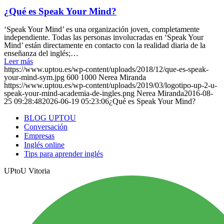
¿Qué es Speak Your Mind?
‘Speak Your Mind’ es una organización joven, completamente
independiente. Todas las personas involucradas en ‘Speak Your
Mind’ están directamente en contacto con la realidad diaria de la
enseñanza del inglés;…
Leer más
https://www.uptou.es/wp-content/uploads/2018/12/que-es-speak-
your-mind-sym.jpg
600
1000
Nerea Miranda
https://www.uptou.es/wp-content/uploads/2019/03/logotipo-up-2-u-
speak-your-mind-academia-de-ingles.png
Nerea Miranda
2016-08-
25 09:28:48
2026-06-19 05:23:06
¿Qué es Speak Your Mind?
BLOG UPTOU
Conversación
Empresas
Inglés online
Tips para aprender inglés
UPtoU Vitoria