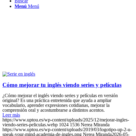
Buscar
Menú
Menú
Cómo mejorar tu inglés viendo series y películas
¿Cómo mejorar el inglés viendo series y películas en versión
original? Es una práctica entretenida que ayuda a ampliar
vocabulario, aprender expresiones cotidianas, mejorar la
comprensión oral y acostumbrarse a distintos acentos.
Leer más
https://www.uptou.es/wp-content/uploads/2025/12/mejorar-ingles-
viendo-series-peliculas.webp
1024
1536
Nerea Miranda
https://www.uptou.es/wp-content/uploads/2019/03/logotipo-up-2-u-
speak-your-mind-academia-de-ingles.png
Nerea Miranda
2026-05-