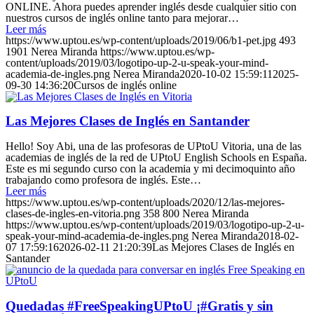
ONLINE. Ahora puedes aprender inglés desde cualquier sitio con
nuestros cursos de inglés online tanto para mejorar…
Leer más
https://www.uptou.es/wp-content/uploads/2019/06/b1-pet.jpg
493
1901
Nerea Miranda
https://www.uptou.es/wp-
content/uploads/2019/03/logotipo-up-2-u-speak-your-mind-
academia-de-ingles.png
Nerea Miranda
2020-10-02 15:59:11
2025-
09-30 14:36:20
Cursos de inglés online
Las Mejores Clases de Inglés en Santander
Hello! Soy Abi, una de las profesoras de UPtoU Vitoria, una de las
academias de inglés de la red de UPtoU English Schools en España.
Este es mi segundo curso con la academia y mi decimoquinto año
trabajando como profesora de inglés. Este…
Leer más
https://www.uptou.es/wp-content/uploads/2020/12/las-mejores-
clases-de-ingles-en-vitoria.png
358
800
Nerea Miranda
https://www.uptou.es/wp-content/uploads/2019/03/logotipo-up-2-u-
speak-your-mind-academia-de-ingles.png
Nerea Miranda
2018-02-
07 17:59:16
2026-02-11 21:20:39
Las Mejores Clases de Inglés en
Santander
Quedadas #FreeSpeakingUPtoU ¡#Gratis y sin