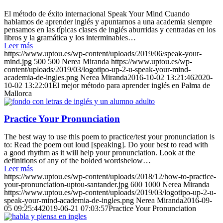
El método de éxito internacional Speak Your Mind Cuando
hablamos de aprender inglés y apuntarnos a una academia siempre
pensamos en las típicas clases de inglés aburridas y centradas en los
libros y la gramática y los interminables…
Leer más
https://www.uptou.es/wp-content/uploads/2019/06/speak-your-
mind.jpg
500
500
Nerea Miranda
https://www.uptou.es/wp-
content/uploads/2019/03/logotipo-up-2-u-speak-your-mind-
academia-de-ingles.png
Nerea Miranda
2016-10-02 13:21:46
2020-
10-02 13:22:01
El mejor método para aprender inglés en Palma de
Mallorca
Practice Your Pronunciation
The best way to use this poem to practice/test your pronunciation is
to: Read the poem out loud [speaking]. Do your best to read with
a good rhythm as it will help your pronunciation. Look at the
definitions of any of the bolded wordsbelow…
Leer más
https://www.uptou.es/wp-content/uploads/2018/12/how-to-practice-
your-pronunciation-uptou-santander.jpg
600
1000
Nerea Miranda
https://www.uptou.es/wp-content/uploads/2019/03/logotipo-up-2-u-
speak-your-mind-academia-de-ingles.png
Nerea Miranda
2016-09-
05 09:25:44
2019-06-21 07:03:57
Practice Your Pronunciation