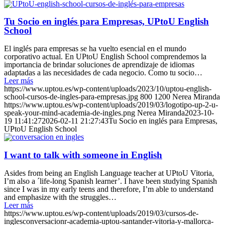
Tu Socio en inglés para Empresas, UPtoU English
School
El inglés para empresas se ha vuelto esencial en el mundo
corporativo actual. En UPtoU English School comprendemos la
importancia de brindar soluciones de aprendizaje de idiomas
adaptadas a las necesidades de cada negocio. Como tu socio…
Leer más
https://www.uptou.es/wp-content/uploads/2023/10/uptou-english-
school-cursos-de-ingles-para-empresas.jpg
800
1200
Nerea Miranda
https://www.uptou.es/wp-content/uploads/2019/03/logotipo-up-2-u-
speak-your-mind-academia-de-ingles.png
Nerea Miranda
2023-10-
19 11:41:27
2026-02-11 21:27:43
Tu Socio en inglés para Empresas,
UPtoU English School
I want to talk with someone in English
Asides from being an English Language teacher at UPtoU Vitoria,
I’m also a ´life-long Spanish learner’. I have been studying Spanish
since I was in my early teens and therefore, I’m able to understand
and emphasize with the struggles…
Leer más
https://www.uptou.es/wp-content/uploads/2019/03/cursos-de-
inglesconversacionr-academia-uptou-santander-vitoria-y-mallorca-