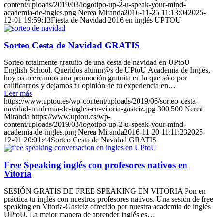
content/uploads/2019/03/logotipo-up-2-u-speak-your-mind-
academia-de-ingles.png
Nerea Miranda
2016-11-25 11:13:04
2025-
12-01 19:59:13
Fiesta de Navidad 2016 en inglés UPTOU
Sorteo Cesta de Navidad GRATIS
Sorteo totalmente gratuito de una cesta de navidad en UPtoU
English School. Queridos alumn@s de UPtoU Academia de Inglés,
hoy os acercamos una promoción gratuita en la que sólo por
calificarnos y dejarnos tu opinión de tu experiencia en…
Leer más
https://www.uptou.es/wp-content/uploads/2019/06/sorteo-cesta-
navidad-academia-de-ingles-en-vitoria-gasteiz.jpg
300
500
Nerea
Miranda
https://www.uptou.es/wp-
content/uploads/2019/03/logotipo-up-2-u-speak-your-mind-
academia-de-ingles.png
Nerea Miranda
2016-11-20 11:11:23
2025-
12-01 20:01:44
Sorteo Cesta de Navidad GRATIS
Free Speaking inglés con profesores nativos en
Vitoria
SESIÓN GRATIS DE FREE SPEAKING EN VITORIA Pon en
práctica tu inglés con nuestros profesores nativos. Una sesión de free
speaking en Vitoria-Gasteiz ofrecido por nuestra academia de inglés
UPtoU. La mejor manera de aprender inglés es…