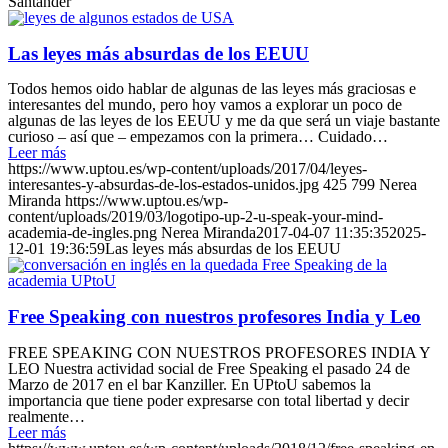
Santander
Las leyes más absurdas de los EEUU
Todos hemos oido hablar de algunas de las leyes más graciosas e
interesantes del mundo, pero hoy vamos a explorar un poco de
algunas de las leyes de los EEUU y me da que será un viaje bastante
curioso – así que – empezamos con la primera… Cuidado…
Leer más
https://www.uptou.es/wp-content/uploads/2017/04/leyes-
interesantes-y-absurdas-de-los-estados-unidos.jpg
425
799
Nerea
Miranda
https://www.uptou.es/wp-
content/uploads/2019/03/logotipo-up-2-u-speak-your-mind-
academia-de-ingles.png
Nerea Miranda
2017-04-07 11:35:35
2025-
12-01 19:36:59
Las leyes más absurdas de los EEUU
Free Speaking con nuestros profesores India y Leo
FREE SPEAKING CON NUESTROS PROFESORES INDIA Y
LEO Nuestra actividad social de Free Speaking el pasado 24 de
Marzo de 2017 en el bar Kanziller. En UPtoU sabemos la
importancia que tiene poder expresarse con total libertad y decir
realmente…
Leer más