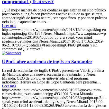
compromiso! ¿Te atreves?
¿Qué mejor manera de coger confianza que estar en un sitio público
practicando tu inglés con profesores nativos? Es de lo que se trata,
aprender inglés de forma natural, ser espontáneo y poner en práctica
todo lo que aprendiste en tus…
Leer más
https://www.uptou.es/wp-content/uploads/2018/12/free-speaking-en-
ingles-uptou.jpg
862
1294
Nerea Miranda
https://www.uptou.es/wp-
content/uploads/2019/03/logotipo-up-2-u-speak-your-mind-
academia-de-ingles.png
Nerea Miranda
2017-10-05 17:16:51
2019-
06-21 07:03:57
Quedadas #FreeSpeakingUPtoU ¡#Gratis y sin
compromiso! ¿Te atreves?
UPtoU abre academia de inglés en Santander
La red de academias de inglés UPtoU, presente en Vitoria y Palma
de Mallorca, abre una nueva academia en Santander, y Nerea
Miranda, CEO de UPtoU es entrevistada en el programa
radiofónco Herrera en Cope de Cope Cantabria para presentar…
Leer más
https://www.uptou.es/wp-content/uploads/2019/02/que-es-uptou-
cursos-de-ingles-en-santander.jpg
493
1901
Nerea Miranda
https://www.uptou.es/wp-content/uploads/2019/03/logotipo-up-2-u-
speak-your-mind-academia-de-ingles.png
Nerea Miranda
2017-09-
18 10:57:01
2024-12-09 02:39:26
UPtoU abre academia de inglés en