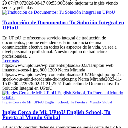
29 07:47:07
2026-06-17 09:53:00
Cómo mejorar tu inglés viendo
series y películas
Traducción de Documentos: Tu Solución Integral en
UPtoU
En UPtoU te ofrecemos servicio integral de traducción de
documentos, porque entendemos la importancia de una
comunicación efectiva en todos los aspectos de la vida, ya sea a
nivel personal o profesional. Nuestro equipo de traductores
profesionales,…
Leer más
https://www.uptou.es/wp-content/uploads/2023/11/uptou-web-
imagenes-post-1.jpg
800
1200
Nerea Miranda
https://www.uptou.es/wp-content/uploads/2019/03/logotipo-up-2-u-
speak-your-mind-academia-de-ingles.png
Nerea Miranda
2023-11-
15 09:00:27
2026-02-11 21:25:51
Traducción de Documentos: Tu
Solución Integral en UPtoU
Inglés Cerca de Mí: UPtoU English School, Tu Puerta al Mundo Global
Inglés Cerca de Mí: UPtoU English School, Tu
Puerta al Mundo Global
¿Buscando oportunidades de aprendizaje de inglés cerca de ti? En