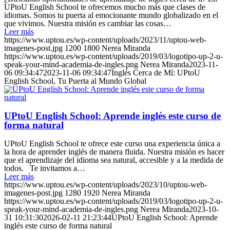
UPtoU English School te ofrecemos mucho más que clases de
idiomas. Somos tu puerta al emocionante mundo globalizado en el
que vivimos. Nuestra misión es cambiar las cosas…
Leer más
https://www.uptou.es/wp-content/uploads/2023/11/uptou-web-
imagenes-post.jpg
1200
1800
Nerea Miranda
https://www.uptou.es/wp-content/uploads/2019/03/logotipo-up-2-u-
speak-your-mind-academia-de-ingles.png
Nerea Miranda
2023-11-
06 09:34:47
2023-11-06 09:34:47
Inglés Cerca de Mí: UPtoU
English School, Tu Puerta al Mundo Global
UPtoU English School: Aprende inglés este curso de
forma natural
UPtoU English School te ofrece este curso una experiencia única a
la hora de aprender inglés de manera fluida. Nuestra misión es hacer
que el aprendizaje del idioma sea natural, accesible y a la medida de
todos. Te invitamos a…
Leer más
https://www.uptou.es/wp-content/uploads/2023/10/uptou-web-
imagenes-post.jpg
1280
1920
Nerea Miranda
https://www.uptou.es/wp-content/uploads/2019/03/logotipo-up-2-u-
speak-your-mind-academia-de-ingles.png
Nerea Miranda
2023-10-
31 10:31:30
2026-02-11 21:23:44
UPtoU English School: Aprende
inglés este curso de forma natural