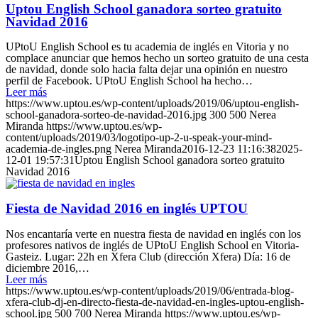
Uptou English School ganadora sorteo gratuito
Navidad 2016
UPtoU English School es tu academia de inglés en Vitoria y no
complace anunciar que hemos hecho un sorteo gratuito de una cesta
de navidad, donde solo hacia falta dejar una opinión en nuestro
perfil de Facebook. UPtoU English School ha hecho…
Leer más
https://www.uptou.es/wp-content/uploads/2019/06/uptou-english-
school-ganadora-sorteo-de-navidad-2016.jpg
300
500
Nerea
Miranda
https://www.uptou.es/wp-
content/uploads/2019/03/logotipo-up-2-u-speak-your-mind-
academia-de-ingles.png
Nerea Miranda
2016-12-23 11:16:38
2025-
12-01 19:57:31
Uptou English School ganadora sorteo gratuito
Navidad 2016
Fiesta de Navidad 2016 en inglés UPTOU
Nos encantaría verte en nuestra fiesta de navidad en inglés con los
profesores nativos de inglés de UPtoU English School en Vitoria-
Gasteiz. Lugar: 22h en Xfera Club (dirección Xfera) Día: 16 de
diciembre 2016,…
Leer más
https://www.uptou.es/wp-content/uploads/2019/06/entrada-blog-
xfera-club-dj-en-directo-fiesta-de-navidad-en-ingles-uptou-english-
school.jpg
500
700
Nerea Miranda
https://www.uptou.es/wp-