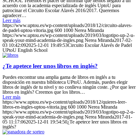
SCHOOL Tenemos el placer de informar que hemos llegado a un
acuerdo con la academia especializada de inglés UptoU para
patrocinar el Circuito Escolar Alavés 2016/2017. Queremos
agradecer…
Leer más
https://www.uptou.es/wp-content/uploads/2018/12/circuito-alaves-
de-padel-uptou-vitoria.jpg
600
1000
Nerea Miranda
https://www.uptou.es/wp-content/uploads/2019/03/logotipo-up-2-u-
speak-your-mind-academia-de-ingles.png
Nerea Miranda
2017-02-
03 10:42:09
2025-12-01 19:49:53
Circuito Escolar Alavés de Padel
UPtoU English School
¿Te apetece leer unos libros en inglés?
Puedes encontrar una amplia gama de libros en inglés a tu
disposición en nuestra biblioteca UPtoU. Además, puedes elegir
libros de inglés de tu nivel y no conlleva ningún coste. ¿Por que leer
libros en inglés? Creemos que los libros…
Leer más
https://www.uptou.es/wp-content/uploads/2018/12/quieres-leer-
libros-en-ingles-uptou-vitoria.jpg
600
1000
Nerea Miranda
https://www.uptou.es/wp-content/uploads/2019/03/logotipo-up-2-u-
speak-your-mind-academia-de-ingles.png
Nerea Miranda
2017-01-
05 11:17:06
2025-12-01 19:54:50
¿Te apetece leer unos libros en
inglés?