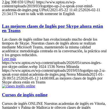
2.jpg
398
659
UPtoU
https://www.uptou.es/wp-
content/uploads/2019/03/logotipo-up-2-u-speak-your-mind-
academia-de-ingles.png
UPtoU
2021-05-22 11:41:25
2026-02-11
21:34:17
I want to talk with someone in English
Las mejores clases de Inglés por Skype ahora están
en Teams
Las clases de inglés online han evolucionado mucho desde los
tiempos de Skype. Nuestras clases de inglés ahora se realizan
mediante Microsoft Teams, manteniendo la misma calidad
académica: metodología centrada en la conversación, la práctica oral
y los grupos reducidos.
Leer más
https://www.uptou.es/wp-content/uploads/2026/05/cursos-ingles-
por-skype-online.webp
1024
1536
Nerea Miranda
https://www.uptou.es/wp-content/uploads/2019/03/logotipo-up-2-u-
speak-your-mind-academia-de-ingles.png
Nerea Miranda
2021-01-
26 09:51:25
2026-05-12 14:00:00
Las mejores clases de Inglés por
Skype ahora están en Teams
Cursos de inglés online
Cursos de inglés ONLINE Nuestras academias de inglés en Vitoria,
Santander y Palma de Mallorca te ofrecen clases de inglés