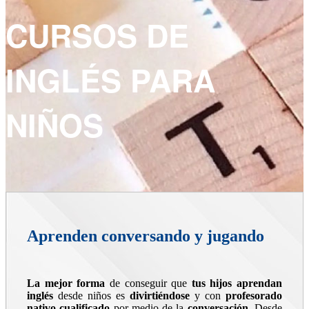
CURSOS DE
INGLÉS PARA
NIÑOS
Aprenden conversando y jugando
La mejor forma
de conseguir que
tus hijos aprendan
inglés
desde niños es
divirtiéndose
y con
profesorado
nativo cualificado
por medio de la
conversación.
Desde