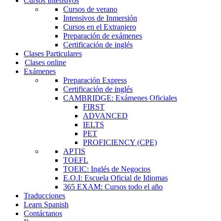
Cursos Intensivos
Cursos de verano
Intensivos de Inmersión
Cursos en el Extranjero
Preparación de exámenes
Certificación de inglés
Clases Particulares
Clases online
Exámenes
Preparación Express
Certificación de inglés
CAMBRIDGE: Exámenes Oficiales
FIRST
ADVANCED
IELTS
PET
PROFICIENCY (CPE)
APTIS
TOEFL
TOEIC: Inglés de Negocios
E.O.I: Escuela Oficial de Idiomas
365 EXAM: Cursos todo el año
Traducciones
Learn Spanish
Contáctanos